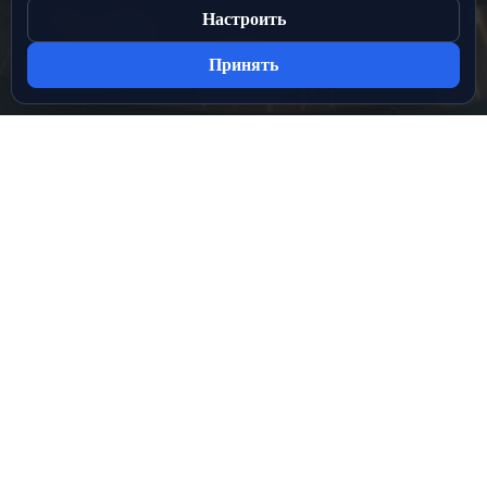
Настроить
Принять
Разделы сайта
ЛИГИ
МЕДИА
НОВОСТИ
СТАДИОНЫ
О ПРОЕКТЕ
Служба поддержки
support@лфс.рус
Отдел рекламы
pr@лфс.рус
Настройки cookie
Следуй за нами