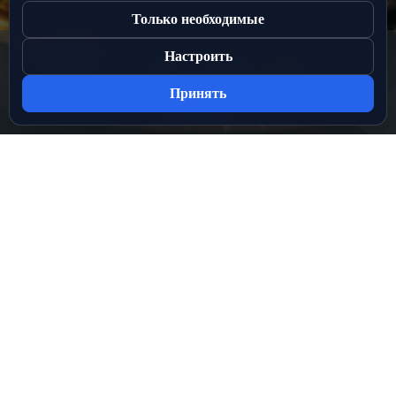
Только необходимые
Настроить
Принять
Разделы сайта
ЛИГИ
МЕДИА
НОВОСТИ
СТАДИОНЫ
О ПРОЕКТЕ
Служба поддержки
support@лфс.рус
Отдел рекламы
pr@лфс.рус
Настройки cookie
Следуй за нами