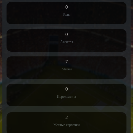
0
Голы
0
Ассисты
7
Матчи
0
Игрок матча
2
Желтые карточки