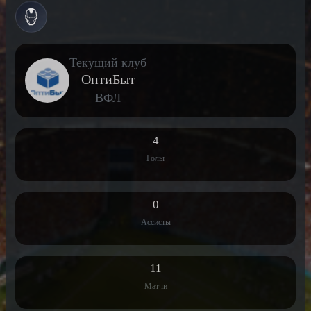
Текущий клуб
ОптиБыт
ВФЛ
4
Голы
0
Ассисты
11
Матчи