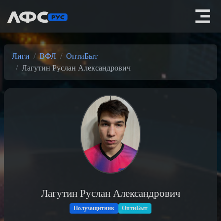
Лиги
ВФЛ
ОптиБыт
Лагутин Руслан Александрович
Лагутин Руслан Александрович
Полузащитник
ОптиБыт