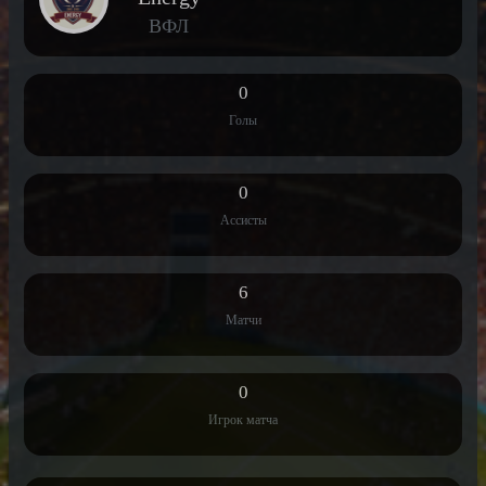
ВФЛ
0
Голы
0
Ассисты
6
Матчи
0
Игрок матча