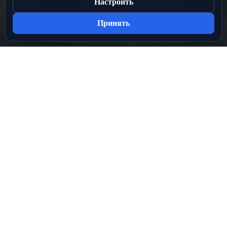
Настроить
Принять
Разделы сайта
ЛИГИ
МЕДИА
НОВОСТИ
СТАДИОНЫ
О ПРОЕКТЕ
Служба поддержки
support@лфс.рус
Политика конфиденциальности
Политика cookies
Отдел рекламы
pr@лфс.рус
Настройки cookie
Следуй за нами