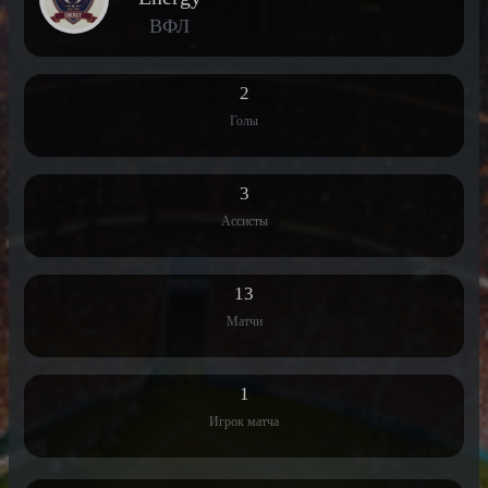
ВФЛ
2
Голы
3
Ассисты
13
Матчи
1
Игрок матча