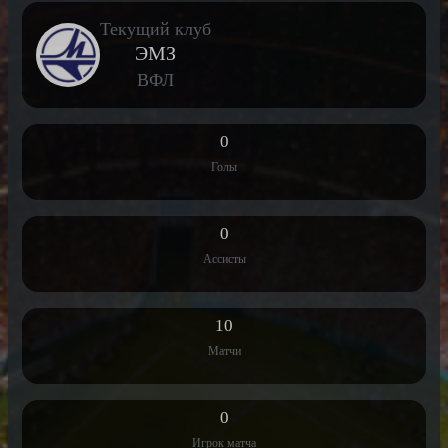
Текущий клуб
ЭМЗ
ВФЛ
0
Голы
0
Ассисты
10
Матчи
0
Игрок матча